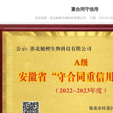
重合同守信用
信息来源：淮北鲮鲤生物科技有限公司 日期：2025-01-06