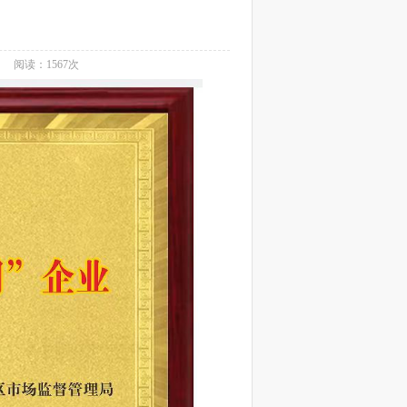
 阅读：1567次