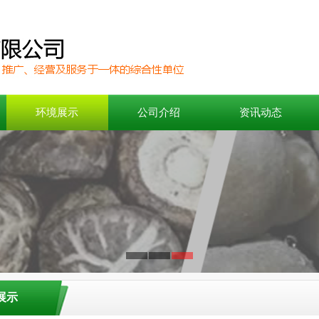
环境展示
公司介绍
资讯动态
展示