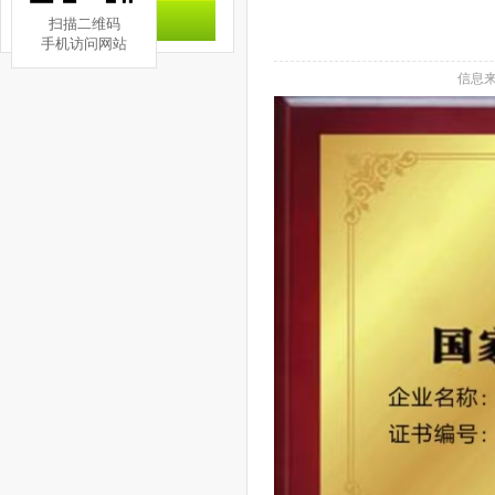
环境展示
扫描二维码
手机
访问
网站
信息来