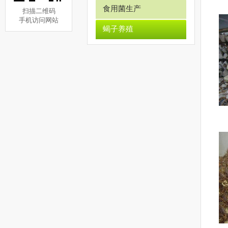
食用菌生产
扫描二维码
手机
访问
网站
蝎子养殖