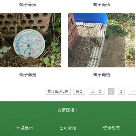
蝎子养殖
蝎子养殖
蝎子养殖
蝎子养殖
共11条/分2页
首页
上一页
1
2
下
友情链接：
环境展示
公司介绍
资讯动态