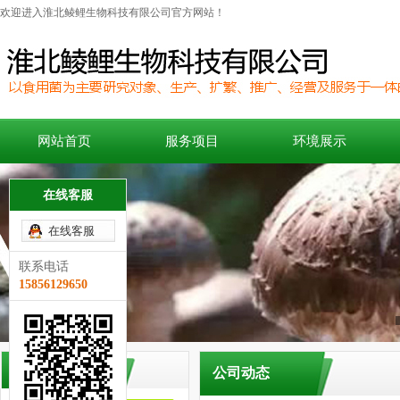
欢迎进入淮北鲮鲤生物科技有限公司官方网站！
网站首页
服务项目
环境展示
在线客服
在线客服
联系电话
15856129650
资讯动态
公司动态