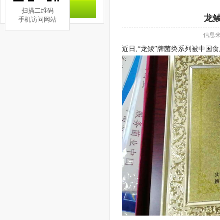
公司动态
扫描二维码
龙鲮
手机
访问
网站
信息来
近日,“龙鲮”牌菌类系列被中国